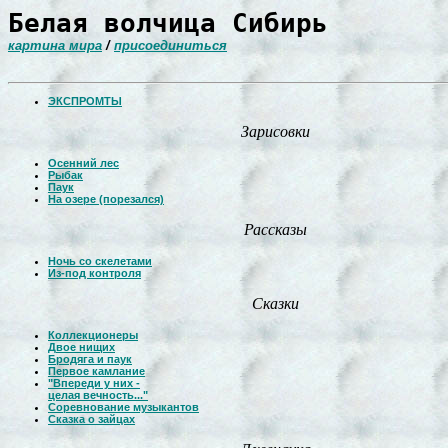
Белая волчица Сибирь
картина мира
/
присоединиться
ЭКСПРОМТЫ
Зарисовки
Осенний лес
Рыбак
Паук
На озере (порезался)
Рассказы
Ночь со скелетами
Из-под контроля
Сказки
Коллекционеры
Двое нищих
Бродяга и паук
Первое камлание
"Впереди у них -
целая вечность..."
Соревнование музыкантов
Сказка о зайцах