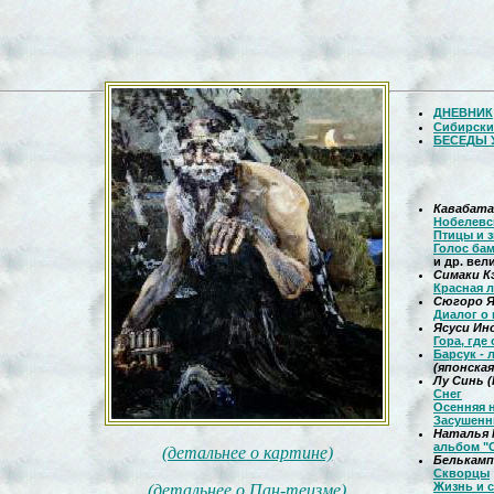
ДНЕВНИК
Сибирски
БЕСЕДЫ 
Кавабата
Нобелевс
Птицы и 
Голос бам
и др. вел
Симаки К
Красная 
Сюгоро 
Диалог о 
Ясуси Ин
Гора, где
Барсук - 
(японская
Лу Синь 
Снег
Осенняя 
Засушенн
Наталья 
альбом "
(детальнее о картине)
Белькам
Скворцы
Жизнь и 
(детальнее о Пан-теизме)