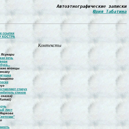
Автоэтнографические записки
Юрия Табатина
е ссылки
У КОСТРА
Контексты
 Ясунари
кая речь
звери
бука...
икие японцы
энсаку
лягушка
Ямамото
песке
оуэ
 оставляют старух
любитель стихов
 сказка)
(Китай)
ночь
ый лист
Маркова
Светозар"
по
смерть