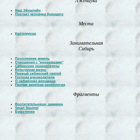
Лженаука
Наш Эйнштейн
Портрет человека будущего
Места
Костомукша
Занимательная
Сибирь
Пополнение земель
Отношения с "инородцами"
Сибирские университеты
Культурная жизнь
Первый сибирский святой
Господа руководители
О сибирских женщинах
Прочая занятная хронология
Фрагменты
Воспитательница- шаманка
Smart Squirrel
Буфотенин