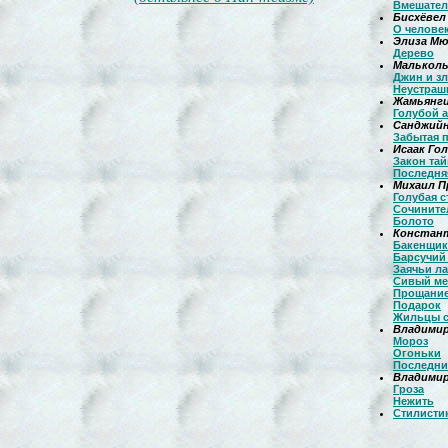
Вмешател
Бисхёвел
О челове
Элиза М
Дерево
Мальколь
Джин и з
Неустраш
Жамьянги
Голубой 
Санджийн
Забытая 
Исаак Го
Закон тай
Последня
Михаил 
Голубая с
Сочините
Болото
Констан
Бакенщик
Барсучий
Заячьи л
Сивый м
Прощание
Подарок
Жильцы с
Владимир
Мороз
Огоньки
Последни
Владимир
Гроза
Нежить
Стилисти