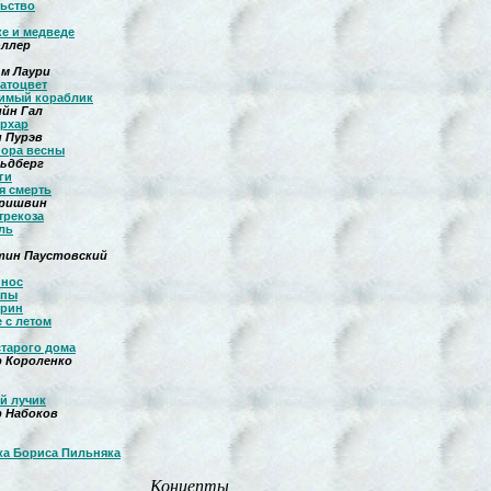
ьство
ке и медведе
юллер
м Лаури
латоцвет
имый кораблик
йн Гал
архар
 Пурэв
пора весны
льдберг
ги
я смерть
Пришвин
трекоза
ль
тин Паустовский
 нос
апы
ерин
 с летом
тарого дома
 Короленко
й лучик
 Набоков
ка Бориса Пильняка
Концепты