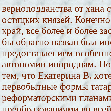
верноподданства от хана 
остяцких князей. Конечно
край, все более и более з
бы обратно назван был ин
предоставлением особенно
автономии инородцам. Но 
тем, что Екатерина В. хот
первобытные формы татарс
реформаторскими планами,
преобразованиями во всей