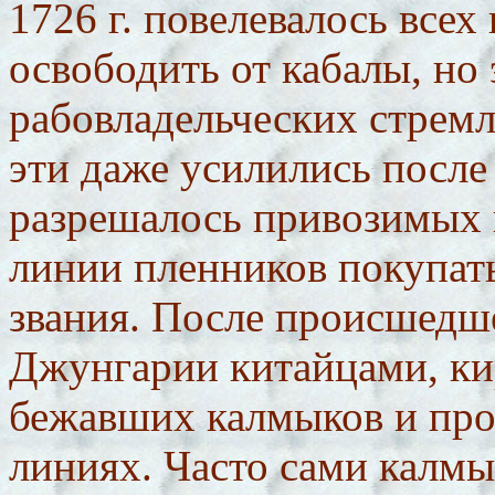
1726 г. повелевалось все
освободить от кабалы, но 
рабовладельческих стрем
эти даже усилились после 
разрешалось привозимых 
линии пленников покупат
звания. После происшедше
Джунгарии китайцами, ки
бежавших калмыков и про
линиях. Часто сами калм