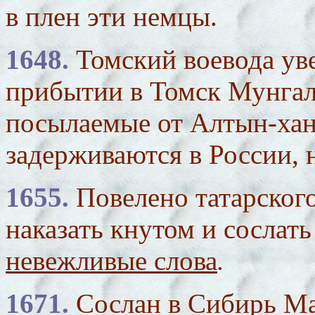
в плен эти немцы.
1648.
Томский воевода ув
прибытии в Томск Мунгаль
посылаемые от Алтын-хан
задерживаются в России, 
1655.
Повелено татарског
наказать кнутом и сослат
невежливые слова
.
1671.
Сослан в Сибирь Ма