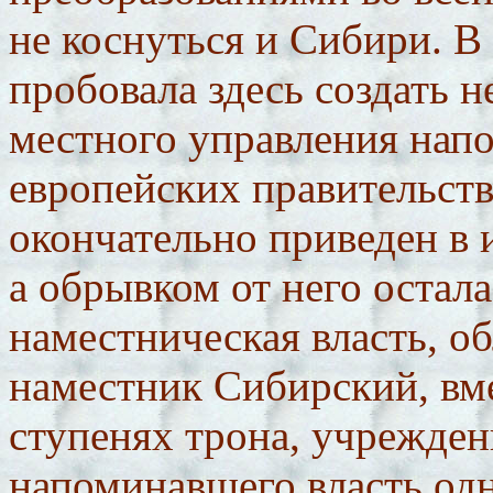
не коснуться и Сибири. В 
пробовала здесь создать н
местного управления нап
европейских правительств
окончательно приведен в 
а обрывком от него остал
наместническая власть, о
наместник Сибирский, вме
ступенях трона, учрежден
напоминавшего власть одн