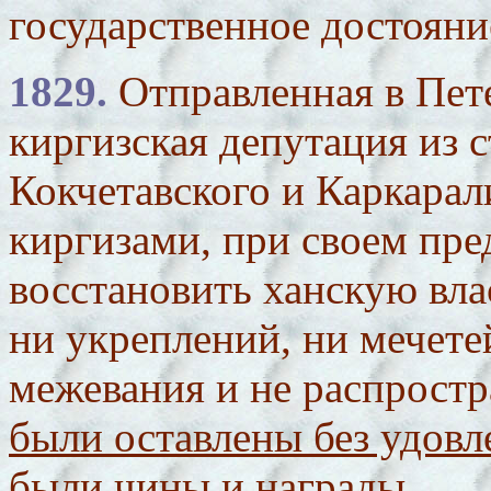
государственное достояни
1829.
Отправленная в Пете
киргизская депутация из 
Кокчетавского и Каркарал
киргизами, при своем пре
восстановить ханскую влас
ни укреплений, ни мечетей
межевания и не распростр
были оставлены без удовл
были чины и награды.