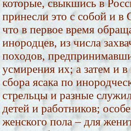
которые, свыкшись в Росс
принесли это с собой и в 
что в первое время обра
инородцев, из числа захв
походов, предпринимавши
усмирения их; а затем и в
сбора ясака по инородчес
стрельцы и разные служи
детей и работников; особе
женского пола – для жени