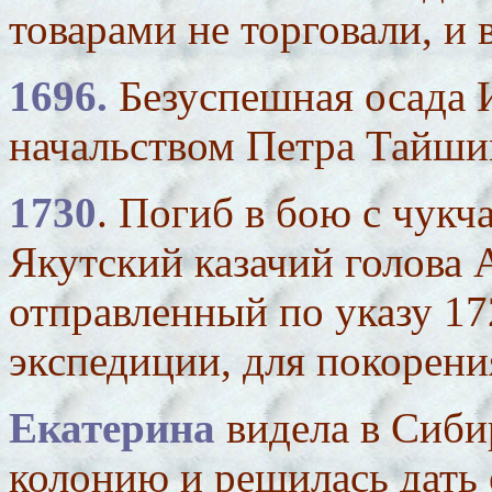
товарами не торговали, и 
1696.
Безуспешная осада 
начальством Петра Тайши
1730
. Погиб в бою с чукч
Якутский казачий голова
отправленный по указу 172
экспедиции, для покорен
Екатерина
видела в Сиб
колонию и решилась дать 