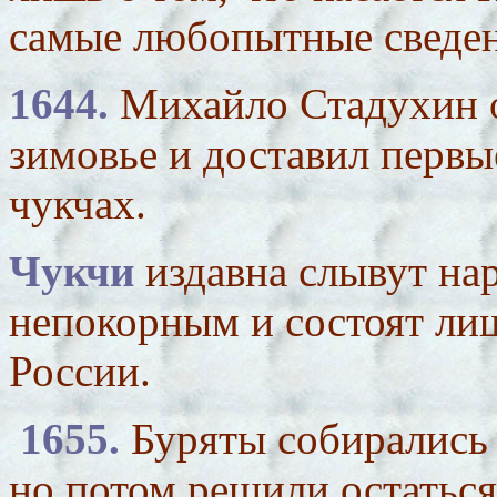
самые любопытные сведен
1644.
Михайло Стадухин 
зимовье и доставил первы
чукчах.
Чукчи
издавна слывут на
непокорным и состоят ли
России.
1655.
Буряты собирались б
но потом решили остаться