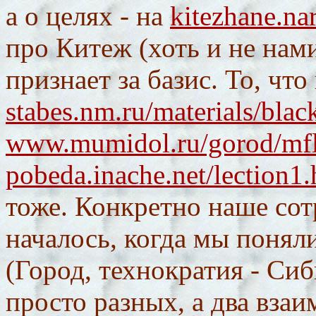
а о целях - на
kitezhane.na
про Китеж (хоть и не нам
признает за базис. То, чт
stabes.nm.ru/materials/bl
www.mumidol.ru/gorod/mf
pobeda.inache.net/lection1.
тоже. Конкретно наше сот
началось, когда мы понял
(Город, технократия - Сиби
просто разных, а два вза