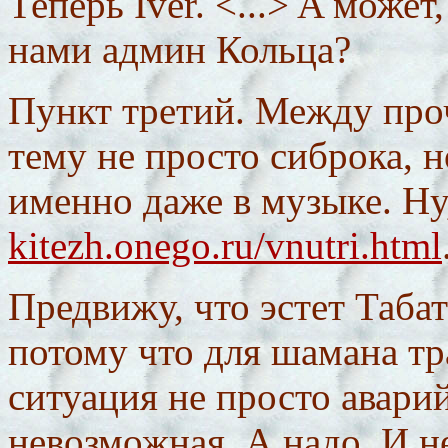
Теперь Iver. <...> A може
нами админ Кольца?
Пункт третий. Между про
тему не просто сиброка, н
именно даже в музыке. Ну
kitezh.onego.ru/vnutri.html
Предвижу, что эстет Табат
потому что для шамана тр
ситуация не просто авари
невозможная. А надо. И н