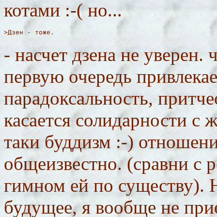
котами :-( но...
>Дзен - тоже.
- насчет дзена не уверен. 
первую очередь привлекает
парадоксальность, притче
касается солидарности с жи
таки буддизм :-) отношени
общеизвестно. (сравни с 
гимном ей по существу). Н
будущее, я вообще не при