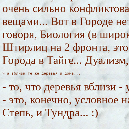
очень сильно конфликтов
вещами... Вот в Городе н
говоря, Биология (в широ
Штирлиц на 2 фронта, это 
Города в Тайге... Дуализм,
> а вблизи те же деревья и дома...
- то, что деревья вблизи -
- это, конечно, условное 
Степь, и Тундра... :)