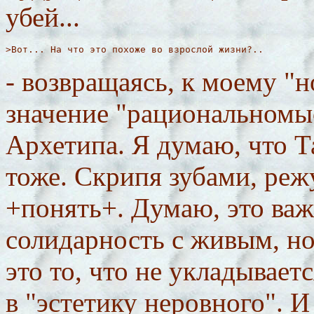
убей...
>Вот... На что это похоже во взрослой жизни?..
- возвращаясь, к моему "н
значение "рациональномы
Архетипа. Я думаю, что Т
тоже. Скрипя зубами, ре
+понять+. Думаю, это важ
солидарность с живым, но 
это то, что не укладывает
в "эстетику неровного". И