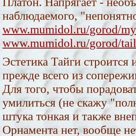
Платон. Напрягает - необ
наблюдаемого, "непонятно
www.mumidol.ru/gorod/mys
www.mumidol.ru/gorod/tai
Эстетика Тайги строится 
прежде всего из сопережи
Для того, чтобы порадоват
умилиться (не скажу "пол
штука тонкая и также вне
Орнамента нет, вообще не