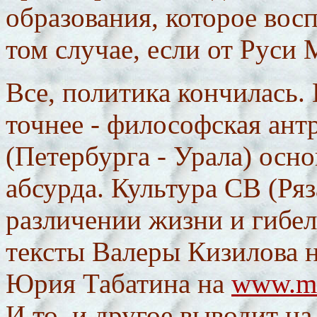
образования, которое вос
том случае, если от Руси 
Все, политика кончилась.
точнее - философская ант
(Петербурга - Урала) осно
абсурда. Культура СВ (Ря
различении жизни и гибел
тексты Валеры Кизилова 
Юрия Табатина на
www.mu
И то, и другое выводит на