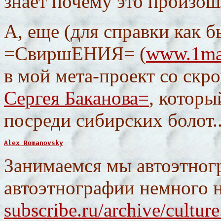
знает почему это произошл
А, еще (для справки как б
=СвиршЕНИЯ= (
www.1man
в мой мета-проект со ск
Сергея Баканова=
, котор
посреди сибирских болот..
Alex Romanovsky
Занимаемся мы автоэтног
автоэтнографии немного 
subscribe.ru/archive/cultu