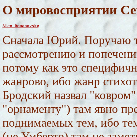
О мировосприятии Сев
Alex Romanovsky
Сначала Юрий. Поручаю 
рассмотрению и попечен
потому как это специфичн
жанрово, ибо жанр стихот
Бродский назвал "ковром"
"орнаменту") там явно пр
поднимаемых тем, ибо те
(не Умберто) там не заме