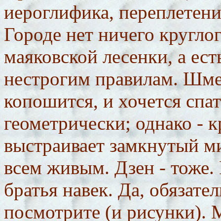
иероглифика, переплетени
Городе нет ничего кругло
маяковской лесенки, а ест
нестрогим правилам. Шме
копошится, и хочется спа
геометрически; однако - 
выстраивает замкнутый м
всем живым. Дзен - тоже. 
братья навек. Да, обязате
посмотрите (и рисунки). М