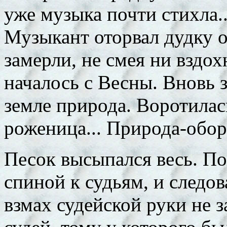
уже музыка почти стихла..
Музыкант оторвал дудку о
замерли, не смея ни вздох
началось с Весны. Вновь 
земле природа. Воротилас
роженица... Природа-оборо
Песок высыпался весь. По
спиной к судьям, и следов
взмах судейской руки не 