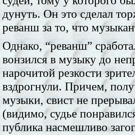
судей, тому у которого бы
дунуть. Он это сделал то
реванш за то, что музыкан
Однако, “реванш” сработал
вонзился в музыку до неп
нарочитой резкости зрител
вздрогнули. Причем, полу
музыки, свист не прерыва
(видимо, судье понравился 
публика насмешливо загог