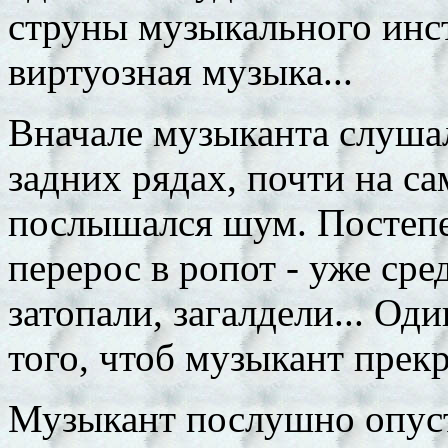
струны музыкального инст
виртуозная музыка...
Вначале музыканта слуша
задних рядах, почти на с
послышался шум. Постепе
перерос в ропот - уже сре
затопали, загалдели... Од
того, чтоб музыкант прекр
Музыкант послушно опуст