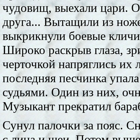
чудовищ, выехали цари. О
друга... Вытащили из но
выкрикнули боевые кличи 
Широко раскрыв глаза, зр
черточкой напряглись их л
последняя песчинка упала
судьями. Один из них, оч
Музыкант прекратил бара
Сунул палочки за пояс. Сн
с лица и шеи. Потом выше