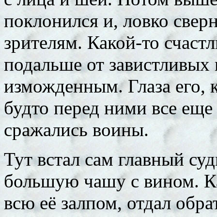
поклонился и, ловко сверн
зрителям. Какой-то счаст
подальше от завистливых 
изможденным. Глаза его, к
будто перед ними все еще
сражались воины.
Тут встал сам главный су
большую чашу с вином. К
всю её залпом, отдал обра