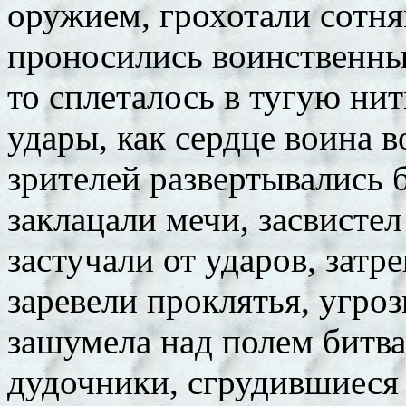
оружием, грохотали сотн
проносились воинственны
то сплеталось в тугую нит
удары, как сердце воина в
зрителей развертывались 
заклацали мечи, засвисте
застучали от ударов, затр
заревели проклятья, угро
зашумела над полем битва
дудочники, сгрудившиеся в