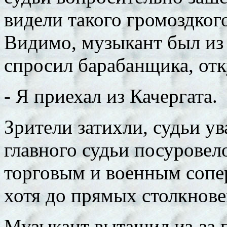
видели такого громоздког
Видимо, музыкант был из 
спросил барабанщика, отку
- Я приехал из Качергата.
Зрители затихли, судьи у
главного судьи посуровел
торговым и военным сопер
хотя до прямых столкнове
Музыкант вытащил из-за п