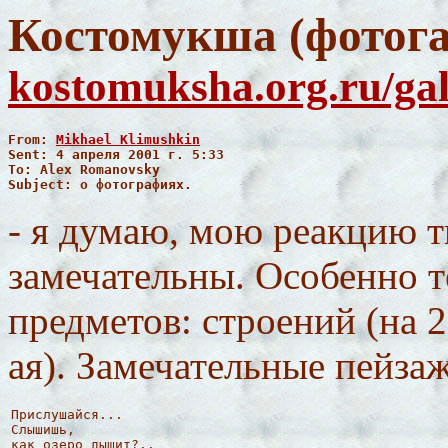
Костомукша (фотога
kostomuksha.org.ru/gal
From: 
Mikhael Klimushkin
Sent: 4 апреля 2001 г. 5:33

To: Alex Romanovsky

Subject: о фотографиях.
- я думаю, мою реакцию 
замечательны. Особенно т
предметов: строений (на 2
ая). Замечательные пейзаж
Прислушайся...

Слышишь,

как озеро дышит?..
