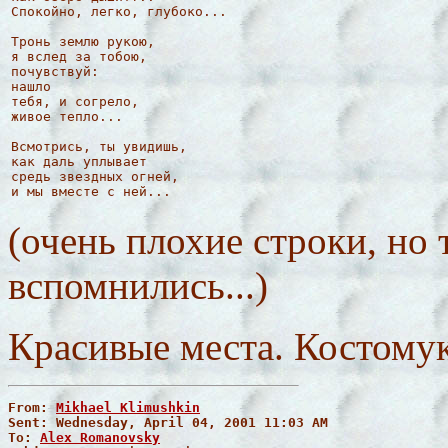
Спокойно, легко, глубоко...

Тронь землю рукою,

я вслед за тобою,

почувствуй:

нашло

тебя, и согрело,

живое тепло...

Всмотрись, ты увидишь,

как даль уплывает

средь звездных огней,

и мы вместе с ней...
(очень плохие строки, но 
вспомнились...)
Красивые места. Костомук
From: 
Mikhael Klimushkin
Sent: Wednesday, April 04, 2001 11:03 AM

To: 
Alex Romanovsky