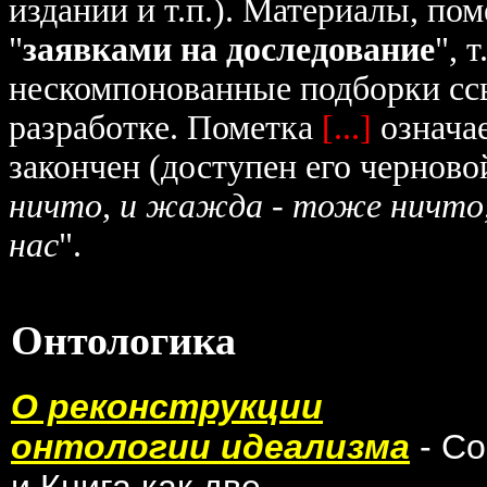
издании и т.п.). Материалы, п
"
заявками на доследование
", 
нескомпонованные подборки ссы
разработке. Пометка
[...]
означае
закончен (доступен его черновой
ничто, и жажда - тоже ничто,
нас
".
Онтологика
О реконструкции
онтологии идеализма
- С