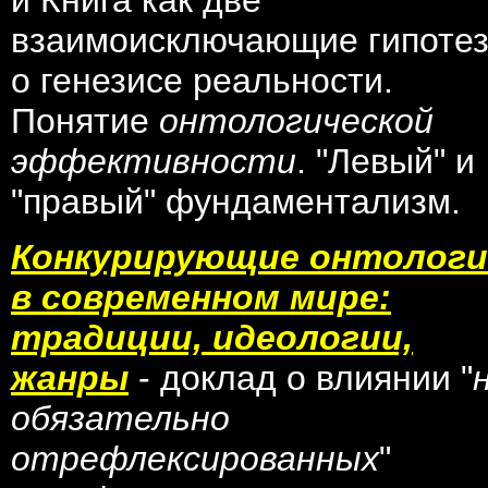
и Книга как две
взаимоисключающие гипоте
о генезисе реальности.
Понятие
онтологической
эффективности
. "Левый" и
"правый" фундаментализм.
Конкурирующие онтолог
в современном мире:
традиции, идеологии,
жанры
- доклад о влиянии "
обязательно
отрефлексированных
"