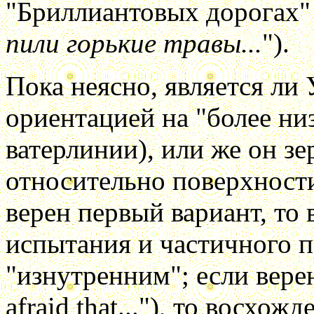
"Бриллиантовых дорогах" 
пили горькие травы...
").
Пока неясно, является ли
ориентацией на "более ни
ватерлинии), или же он з
относительно поверхности
верен первый вариант, то 
испытания и частичного п
"изнутренним"; если верен
afraid that..."), то восхо