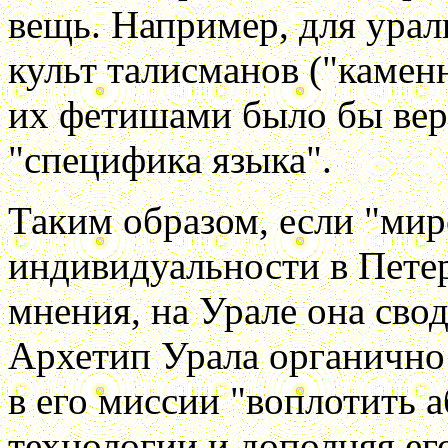
вещь. Например, для урал
культ талисманов ("каменн
их фетишами было бы вер
"специфика языка".
Таким образом, если "ми
индивидуальности в Пете
мнения, на Урале она сво
Архетип Урала органично
в его миссии "воплотить а
технологии и дополняя ег