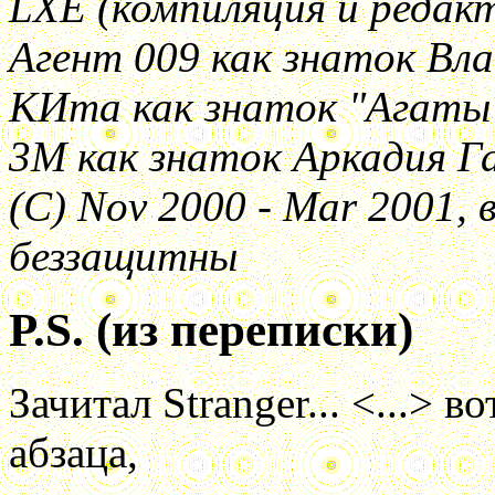
LXE (компиляция и редакт
Агент 009 как знаток Вл
КИта как знаток "Агаты
3M как знаток Аркадия Г
(С) Nov 2000 - Mar 2001, 
беззащитны
P.S.
(из переписки)
Зачитал Stranger... <...> 
абзаца,