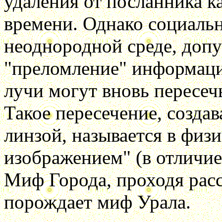
удаления от посланника ка
времени. Однако социальн
неоднородной среде, доп
"преломление" информац
лучи могут вновь пересечь
Такое пересечение, созда
линзой, называется в физ
изображением" (в отличи
Миф Города, проходя расс
порождает миф Урала.