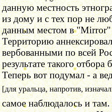
данную местность этногра
из дому и с тех пор не люб
данным местом в "Mirror"
Территорию аннексировали
вербованными по всей Рос
результате такого отбора
Теперь вот подумал - а ве
[для уральца, напротив, изначал
самое наблюдалось и там.