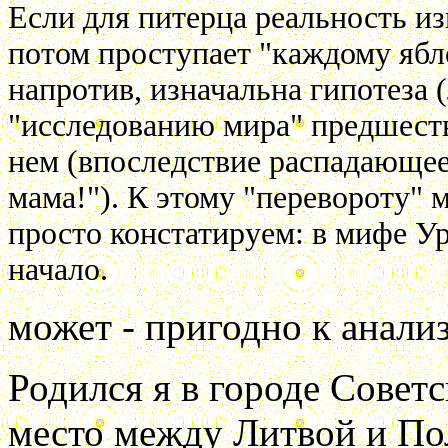
Если для питерца реальность из
потом проступает "каждому ябло
напротив, изначальна гипотеза (
"исследованию мира" предшеств
нем (впоследствие распадающее
мама!"). К этому "перевороту" 
просто констатируем: в мифе У
начало.
может - пригодно к анализ
Родился я в городе Советс
место между Литвой и По