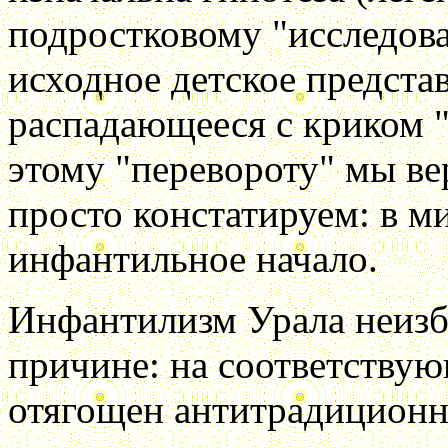
подростковому "исследов
исходное детское предста
распадающееся с криком "
этому "перевороту" мы ве
просто констатируем: в м
инфантильное начало.
Инфантилизм Урала неизб
причине: на соответствую
отягощен антитрадицион