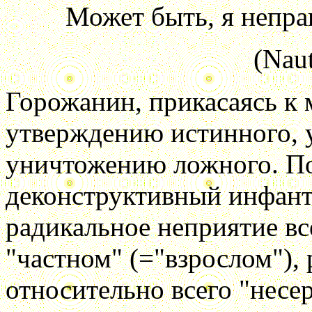
Может быть, я неправ
(Naut
Горожанин, прикасаясь к 
утверждению истинного, у
уничтожению ложного. По
деконструктивный инфант
радикальное неприятие все
"частном" (="взрослом")
относительно всего "несер