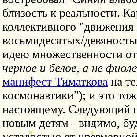
близость к реальности. Ка
коллективного "движения 
восьмидесятых/девяностых
идею множественности от
черное и белое, а не фиол
манифест Тиматкова
на те
космонавтики"); и это тож
настоящему. Следующий ша
новым детям - видимо, бу
усталостью от чрезмерной