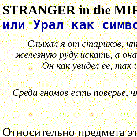
STRANGER in the MI
или Урал как симв
Слыхал я от стариков, ч
железную руду искать, а он
Он как увидел ее, так
Среди гномов есть поверье, 
Относительно предмета э