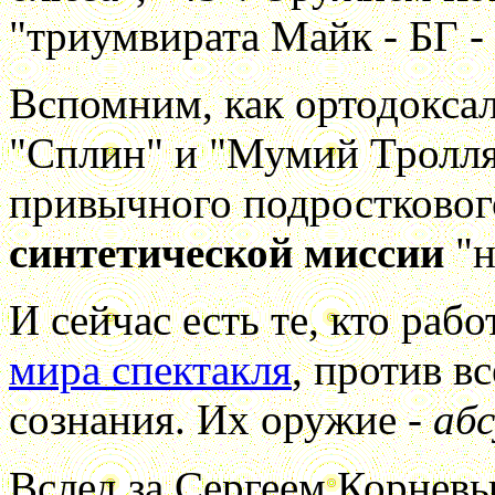
"триумвирата Майк - БГ -
Вспомним, как ортодокса
"Сплин" и "Мумий Тролля"
привычного подростковог
синтетической миссии
"н
И сейчас есть те, кто раб
мира спектакля
, против в
сознания. Их оружие -
абс
Вслед за Сергеем Корневы