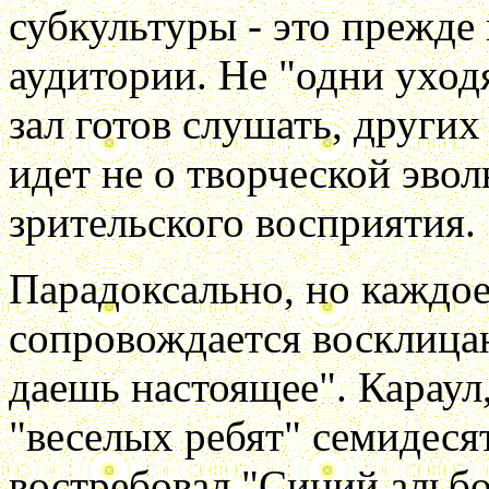
субкультуры - это прежде 
аудитории. Не "одни уходя
зал готов слушать, других
идет не о творческой эво
зрительского восприятия.
Парадоксально, но каждое
сопровождается восклицан
даешь настоящее". Караул
"веселых ребят" семидеся
востребовал "Синий альбо