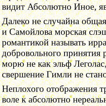
видит Абсолютно Иное, яв
Далеко не случайна общая
и Самойлова морская слэш
романтикой называть ирр
добровольного принятия р
морю не как эльф Леголас,
свершение Гимли не стан
Неплохого отображения т
воле к абсолютно нереаль