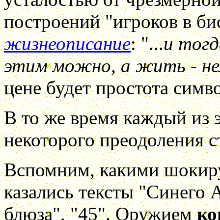
построений "игроков в би
жизнеописание
: "...
и тогд
этим можно, а жить - не
цене будет простота симв
В то же время каждый из 
некоторого преодоления с
Вспомним, какими шокир
казались тексты "Синего 
блюза", "45". Оружием
ко