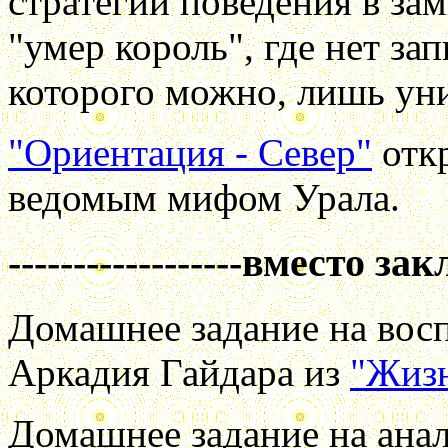
стратегии поведения в за
"умер король", где нет запи
которого можно, лишь уни
"Ориентация - Север"
откр
ведомым мифом Урала.
------------------вместо зак
Домашнее задание на восп
Аркадия Гайдара из
"Жиз
Домашнее задание на анал