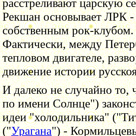
расстреливают царскую с
Рекшан основывает ЛРК - 
собственным рок-клубом.
Фактически, между Петерб
тепловом двигателе, разво
движение истории русскоя
И далеко не случайно то, 
по имени Солнце") законс
идеи "холодильника" ("Ти
("
Урагана
") - Кормильце