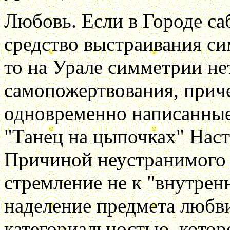
Любовь. Если в Городе са
средство выстраивания с
то на Урале симметрии не
самопожертвования, приче
одновременно написанные
"Танец на цыпочках" Нас
Причиной неустранимого т
стремление не к "внутренн
наделение предмета любв
категориальностью, котор