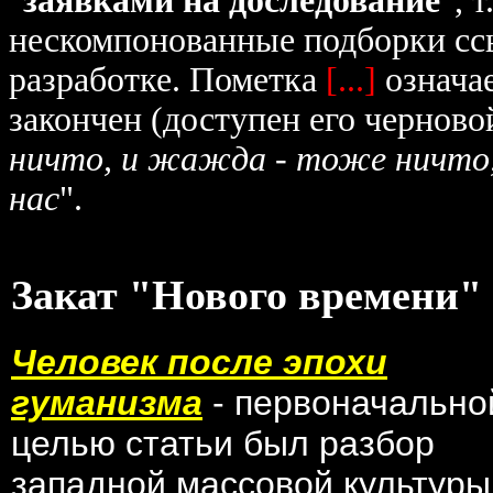
"
заявками на доследование
", 
нескомпонованные подборки ссы
разработке. Пометка
[...]
означае
закончен (доступен его черновой
ничто, и жажда - тоже ничто,
нас
".
Закат "Нового времени"
Человек после эпохи
гуманизма
- первоначально
целью статьи был разбор
западной массовой культуры