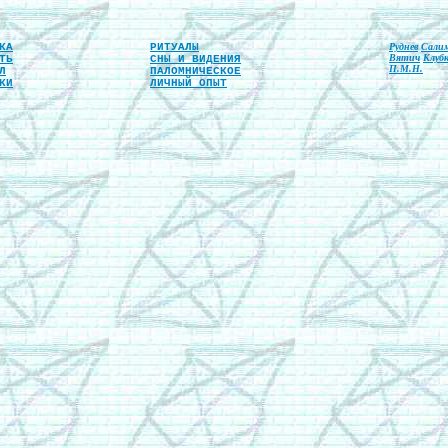
КА
РИТУАЛЫ
Руднев
Сали
Вятич
Клубк
ТЬ
СНЫ И ВИДЕНИЯ
П.М.Н.
Л
ПАЛОМНИЧЕСКОЕ
КИ
ЛИЧНЫЙ_ОПЫТ