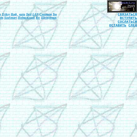
м
Triksy
Наф_
киtа
Ter4
LAN
Смирнов
Teo
СВЯЗАТЬСЯ
ов
AzaSmart
Подвальный
Re:
Щелкунчик
ВСТУПИТЬ
СОСЛАТЬСЯ
ОСТАВИТЬ
СЛЕД