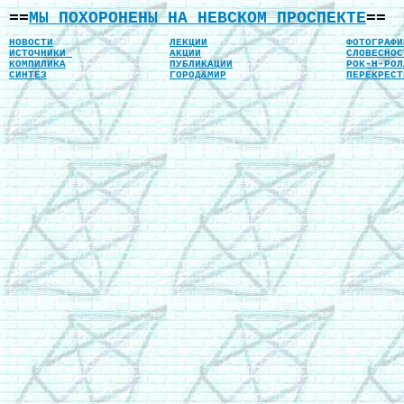
==
МЫ ПОХОРОНЕНЫ НА НЕВСКОМ ПРОСПЕКТЕ
==
НОВОСТИ
ЛЕКЦИИ
ФОТОГРАФИ
ИСТОЧНИКИ
АКЦИИ
СЛОВЕСНОС
КОМПИЛИКА
ПУБЛИКАЦИИ
РОК-Н-РОЛ
CИНТЕЗ
ГОРОД&МИР
ПЕРЕКРЕСТ